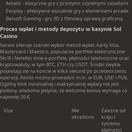
Amatic - klasyczne gry z prostymi, czytelnymi zasadami
Evoplay - efektywne wizualnie gry z elementami arcade
Betsoft Gaming - gry 3D z filmową oprawą graficzną
Proces wpłat i metody depozytu w kasynie Sol
Casino
Serwis oferuje szeroki wybór metod wpłat: karty Visa,
Mastercard i Maestro, popularne portfele elektroniczne
Skrill i Neteller, inne e‑portfele, płatności telefoniczne oraz
kryptowaluty, w tym BTC, ETH czy USDT. Środki zwykle
pojawiają się na koncie w kilka sekund po przetworzeniu
operacji. Konto można prowadzić m.in. w EUR, USD i PLN.
Ogólny limit minimalnej i maksymalnej wpłaty nie jest
podany, wiadomo jedynie, że welcome bonus wymaga co
najmniej 20 €.
Visa
Nie
Zależne od
określono
kraju i
systemu
płatności