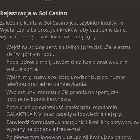
Rejestracja w Sol Casino
Założenie konta w Sol Casino jest szybkie i intuicyjne.
Wystarczy kilka prostych kroków, aby uzupełnić dane,
wybrać ofertę powitalną i rozpocząć grę.
Wejdź na stronę serwisu i kliknij przycisk „Zarejestruj
się” w górnym rogu.
Podaj adres e‑mail, utwórz silne hasło oraz wybierz
walutę konta.
Wpisz imię, nazwisko, datę urodzenia, płeć, numer
telefonu oraz adres zamieszkania.
Wybierz, czy interesuje Cię premia na sport, czy
powitalny bonus kasynowy.
Potwierdź pełnoletniość, zaakceptuj regulamin
GALAKTIKA N.V. oraz zasady odpowiedzialnej gry.
Zatwierdź formularz, a następnie kliknij link aktywacyjny
wysłany na podany adres e‑mail.
Po pierwszym logowaniu uzupełnij brakujące dane w