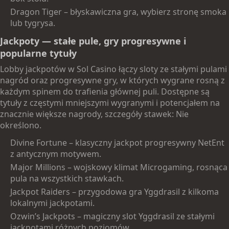
Dragon Tiger – błyskawiczna gra, wybierz stronę smoka
lub tygrysa.
Jackpoty — stałe pule, gry progresywne i
popularne tytuły
Lobby jackpotów w Sol Casino łączy sloty ze stałymi pulami
nagród oraz progresywne gry, w których wygrane rosną z
każdym spinem do trafienia głównej puli. Dostępne są
tytuły z częstymi mniejszymi wygranymi i potencjałem na
znacznie większe nagrody, szczegóły stawek: Nie
określono.
Divine Fortune – klasyczny jackpot progresywny NetEnt
z antycznym motywem.
Major Millions – wojskowy klimat Microgaming, rosnąca
pula na wszystkich stawkach.
Jackpot Raiders – przygodowa gra Yggdrasil z kilkoma
lokalnymi jackpotami.
Ozwin’s Jackpots – magiczny slot Yggdrasil ze stałymi
jackpotami różnych poziomów.