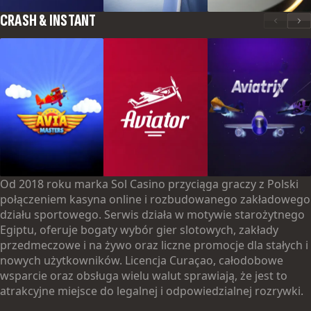
CRASH & INSTANT
Od 2018 roku marka Sol Casino przyciąga graczy z Polski
połączeniem kasyna online i rozbudowanego zakładowego
działu sportowego. Serwis działa w motywie starożytnego
Egiptu, oferuje bogaty wybór gier slotowych, zakłady
przedmeczowe i na żywo oraz liczne promocje dla stałych i
nowych użytkowników. Licencja Curaçao, całodobowe
wsparcie oraz obsługa wielu walut sprawiają, że jest to
atrakcyjne miejsce do legalnej i odpowiedzialnej rozrywki.