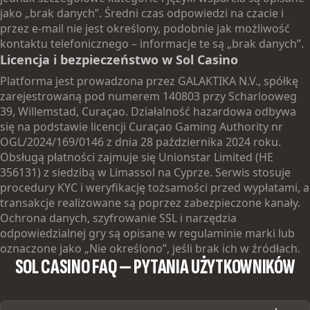
jako „brak danych”. Średni czas odpowiedzi na czacie i
przez e‑mail nie jest określony, podobnie jak możliwość
kontaktu telefonicznego – informacje te są „brak danych”.
Licencja i bezpieczeństwo w Sol Casino
Platforma jest prowadzona przez GALAKTIKA N.V., spółkę
zarejestrowaną pod numerem 140803 przy Scharlooweg
39, Willemstad, Curaçao. Działalność hazardowa odbywa
się na podstawie licencji Curaçao Gaming Authority nr
OGL/2024/169/0146 z dnia 28 października 2024 roku.
Obsługą płatności zajmuje się Unionstar Limited (HE
356131) z siedzibą w Limassol na Cyprze. Serwis stosuje
procedury KYC i weryfikację tożsamości przed wypłatami, a
transakcje realizowane są poprzez zabezpieczone kanały.
Ochrona danych, szyfrowanie SSL i narzędzia
odpowiedzialnej gry są opisane w regulaminie marki lub
oznaczone jako „Nie określono”, jeśli brak ich w źródłach.
SOL CASINO FAQ — PYTANIA UŻYTKOWNIKÓW