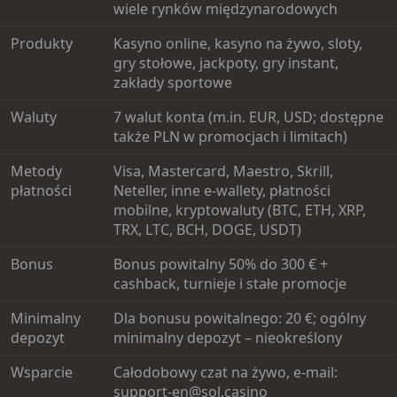
wiele rynków międzynarodowych
Produkty
Kasyno online, kasyno na żywo, sloty,
gry stołowe, jackpoty, gry instant,
zakłady sportowe
Waluty
7 walut konta (m.in. EUR, USD; dostępne
także PLN w promocjach i limitach)
Metody
Visa, Mastercard, Maestro, Skrill,
płatności
Neteller, inne e-wallety, płatności
mobilne, kryptowaluty (BTC, ETH, XRP,
TRX, LTC, BCH, DOGE, USDT)
Bonus
Bonus powitalny 50% do 300 € +
cashback, turnieje i stałe promocje
Minimalny
Dla bonusu powitalnego: 20 €; ogólny
depozyt
minimalny depozyt – nieokreślony
Wsparcie
Całodobowy czat na żywo, e-mail:
support-en@sol.casino