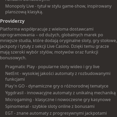
Monopoly Live - tytuł w stylu game-show, inspirowany
planszową klasyką.
Providerzy
Platforma współpracuje z wieloma dostawcami
oprogramowania – od dużych, globalnych marek po
mniejsze studia, które dodają oryginalne sloty, gry stołowe,
jackpoty i tytuły z sekcji Live Casino. Dzięki temu gracze
mają szeroki wybór stylów, motywów oraz funkcji
bonusowych.
Pragmatic Play - popularne sloty wideo i gry live
NetEnt - wysokiej jakości automaty z rozbudowanymi
funkcjami
Play'n GO - dynamiczne gry o różnorodnej tematyce
Yggdrasil - innowacyjne automaty z unikalną mechaniką
Microgaming - klasyczne i nowoczesne gry kasynowe
Spinomenal - szybkie sloty online z bonusami
EGT - znane automaty z progresywnymi jackpotami