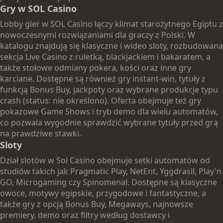
Gry w SOL Casino
Lobby gier w SOL Casino łączy klimat starożytnego Egiptu z
nowoczesnymi rozwiązaniami dla graczy z Polski. W
katalogu znajdują się klasyczne i wideo sloty, rozbudowana
sekcja Live Casino z ruletką, blackjackiem i bakaratem, a
także stołowe odmiany pokera, kości oraz inne gry
karciane. Dostępne są również gry instant-win, tytuły z
funkcją Bonus Buy, jackpoty oraz wybrane produkcje typu
crash (status: nie określono). Oferta obejmuje też gry
pokazowe Game Shows i tryb demo dla wielu automatów,
co pozwala wygodnie sprawdzić wybrane tytuły przed grą
na prawdziwe stawki.
Sloty
Dział slotów w Sol Casino obejmuje setki automatów od
studiów takich jak Pragmatic Play, NetEnt, Yggdrasil, Play'n
GO, Microgaming czy Spinomenal. Dostępne są klasyczne
owoce, motywy egipskie, przygodowe i fantastyczne, a
także gry z opcją Bonus Buy, Megaways, najnowsze
premiery, demo oraz filtry według dostawcy i